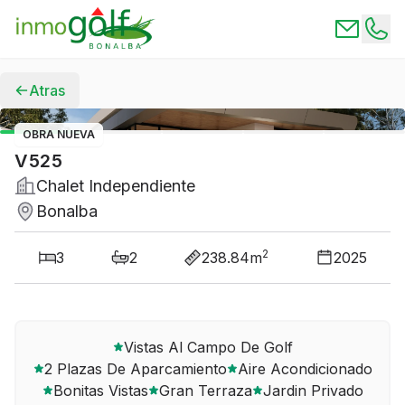
Inmogolf Bonalba
Atras
OBRA NUEVA
V525
Chalet Independiente
Bonalba
2
3
2
238.84
m
2025
Vistas Al Campo De Golf
2 Plazas De Aparcamiento
Aire Acondicionado
Bonitas Vistas
Gran Terraza
Jardin Privado